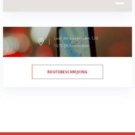
Laan der Hesperiden
120
1076 DX
Amsterdam
ROUTEBESCHRIJVING