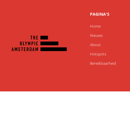
PAGINA'S
Home
Nieuws
About
Hotspots
Bereikbaarheid