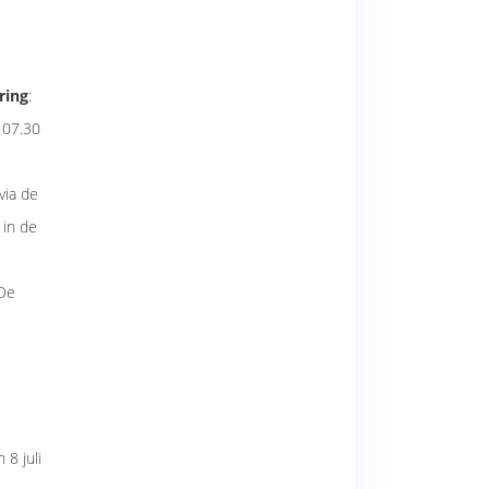
ring
:
 07.30
via de
 in de
 De
 8 juli