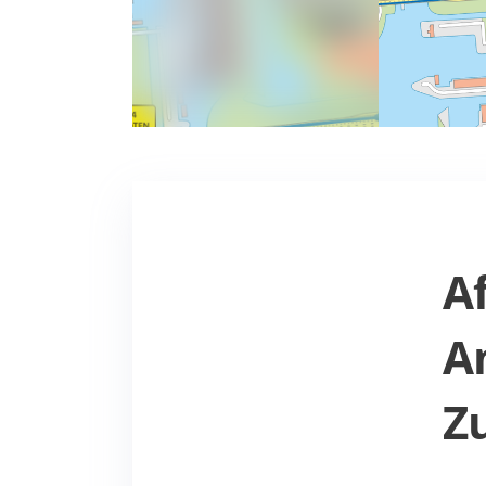
A
A
Z