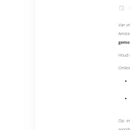
Van vr
Amste
gemot
Houd r
Omlei
Op- en
avonde