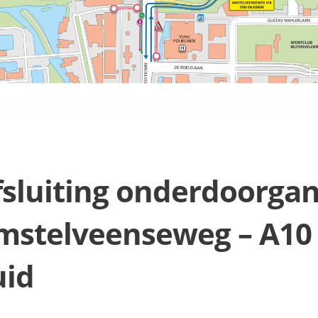
fsluiting onderdoorga
mstelveenseweg – A10
uid