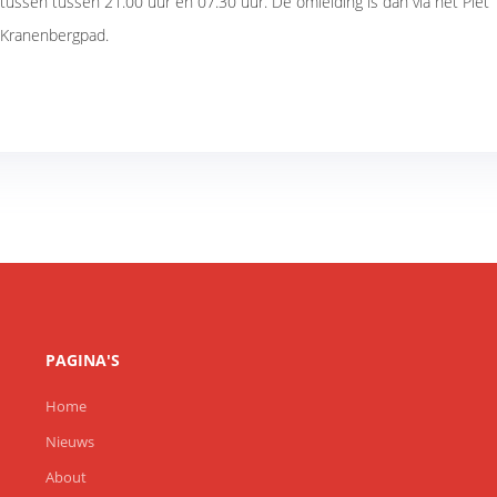
tussen tussen 21.00 uur en 07.30 uur. De omleiding is dan via het Piet
Kranenbergpad.
PAGINA'S
Home
Nieuws
About