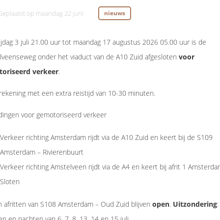
Geplaatst op
maandag 22 juni
nieuws
ijdag 3 juli 21.00 uur tot maandag 17 augustus 2026 05.00 uur is de
lveenseweg onder het viaduct van de A10 Zuid afgesloten
voor
oriseerd verkeer
.
ekening met een extra reistijd van 10-30 minuten.
dingen voor gemotoriseerd verkeer
Verkeer richting Amsterdam rijdt via de A10 Zuid en keert bij de S109
Amsterdam – Rivierenbuurt
Verkeer richting Amstelveen rijdt via de A4 en keert bij afrit 1 Amsterda
Sloten
 afritten van S108 Amsterdam – Oud Zuid blijven
open
.
Uitzondering
:
n en nachten van 6, 7, 8, 13, 14 en 15 juli.