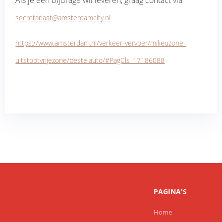
Als je een bijdrage wil leveren, graag contact via
secretariaat@amsterdamcity.nl
https://www.amsterdam.nl/verkeer-vervoer/milieuzone-
uitstootvrijezone/bestelauto/#PagCls_17186088
PAGINA'S
Home