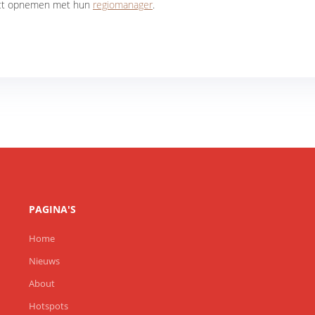
ct opnemen met hun
regiomanager
.
PAGINA'S
Home
Nieuws
About
Hotspots