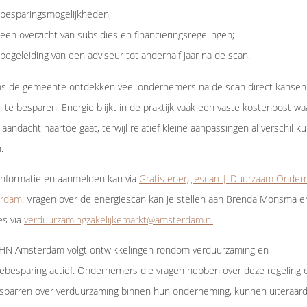
besparingsmogelijkheden;
een overzicht van subsidies en financieringsregelingen;
begeleiding van een adviseur tot anderhalf jaar na de scan.
ns de gemeente ontdekken veel ondernemers na de scan direct kanse
 te besparen. Energie blijkt in de praktijk vaak een vaste kostenpost wa
 aandacht naartoe gaat, terwijl relatief kleine aanpassingen al verschil 
n.
informatie en aanmelden kan via
Gratis energiescan | Duurzaam Onde
rdam
. Vragen over de energiescan kan je stellen aan Brenda Monsma e
es via
verduurzamingzakelijkemarkt@amsterdam.nl
HN Amsterdam volgt ontwikkelingen rondom verduurzaming en
ebesparing actief. Ondernemers die vragen hebben over deze regeling 
 sparren over verduurzaming binnen hun onderneming, kunnen uiteraar