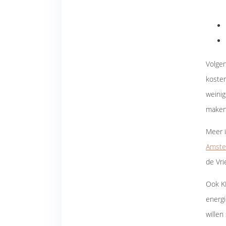
Volge
kosten
weinig
make
Meer 
Amste
de Vri
Ook K
energi
willen