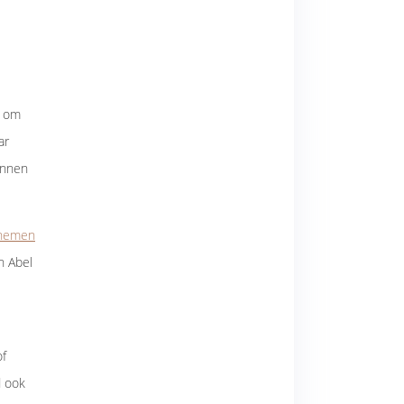
n om
ar
kunnen
rnemen
n Abel
of
d ook