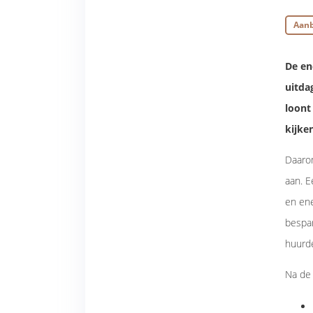
Aan
De en
uitda
loont
kijke
Daaro
aan. E
en ene
bespar
huurd
Na de 