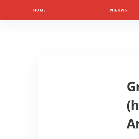
HOME
NIEUWS
G
(
A